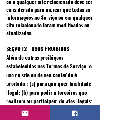
ou a qualquer site relacionado deve ser
considerada para indicar que todas as
informações no Serviço ou em qualquer
site relacionado foram modificadas ou
atualizadas.
SEÇÃO 12 - USOS PROIBIDOS
Além de outras proibições
estabelecidas nos Termos de Serviço,
o
uso do site ou de seu conteúdo é
proibido
: (a) para qualquer finalidade
ilegal; (b) para pedir a terceiros que
realizem ou
participem de
atos ilegais;
(c) violar quaisquer regulamentos,
regras, leis ou decretos locais
internacionais, federais, provinciais ou
estaduais; (d) infringir ou violar nossos