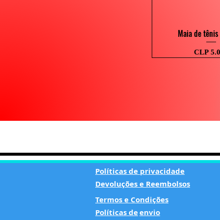
Visualização
Maia de tênis
Preço
CLP 5.
Políticas de privacidade
Devoluções e Reembolsos
Termos e Condições
Políticas de
envio