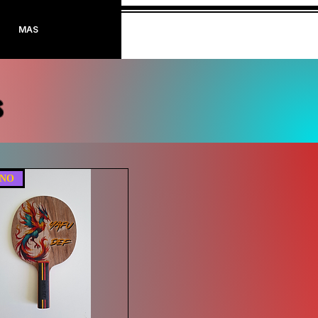
Login
MAS
s
ENO