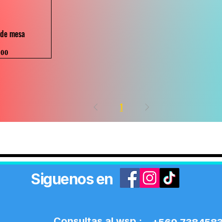
 rápida
 de mesa
000
1
Siguenos en
Consultas al wsp :