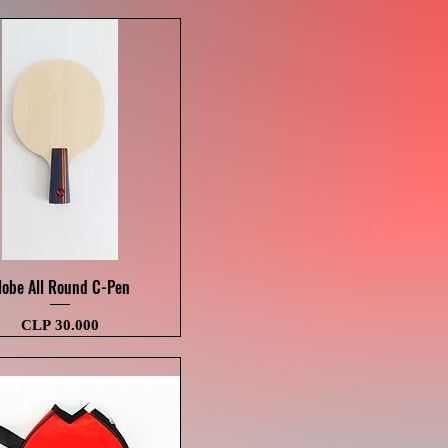
Visualização rápida
lobe All Round C-Pen
Preço
CLP 30.000