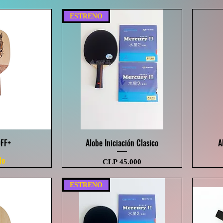
ESTRENO
 rápida
Visualização rápida
OFF+
Alobe Iniciación Clasico
A
do
Preço
CLP 45.000
ESTRENO