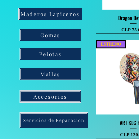
Maderos Lapiceros
Visualização
Dragon De
Preço
CLP 75.
Gomas
ESTRENO
Pelotas
Mallas
Accesorios
Servicios de Reparacion
Visualização
ART KLC 
Preço
CLP 120