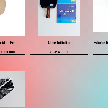
 rápida
Visualização rápida
a AL C-Pen
Alobe Initiation
Estuche R
eço promocional
Preço
P 60.000
CLP 45.000