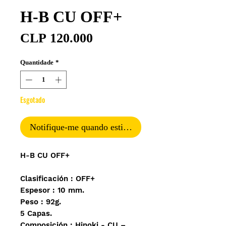
H-B CU OFF+
Preço
CLP 120.000
Quantidade
*
Esgotado
Notifique-me quando estiver disponível
H-B CU OFF+
Clasificación : OFF+
Espesor : 10 mm.
Peso : 92g.
5 Capas.
Composición : Hinoki - CU –