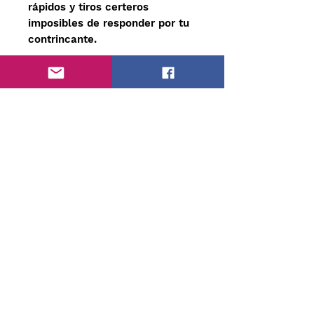
rápidos y tiros certeros
imposibles de responder por tu
contrincante.
Todos nuestros Maderos se
encuentran sellados en ambas
caras, con una delgada capa de
sellante para Maderas, esto con
el fin de evitar que la madera
se astille.
Carrinho
Contato
Políticas de privacidade
Devoluções e Reembolsos