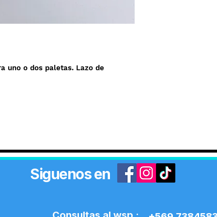
a uno o dos paletas. Lazo de
Siguenos en
Consultas al wsp :
+569 738458