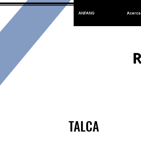
ANFANG
Acerca
R
TALCA