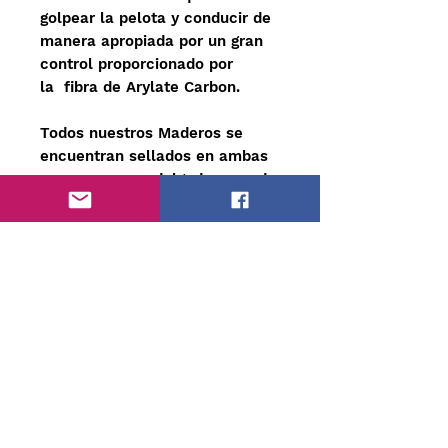
golpear la pelota y conducir de
manera apropiada por un gran
control proporcionado por
la fibra de Arylate Carbon.
Todos nuestros Maderos se
encuentran sellados en ambas
caras, con una delgada capa de
sellante para Maderas, esto con
el fin de evitar que la madera
se astille.
Chequea la Velocidad y Tacto del
madero aquí
https://www.alobeblades.com/matriz-de-
maderos
Warenkorb