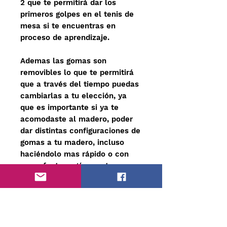
2 que te permitirá dar los
primeros golpes en el tenis de
mesa si te encuentras en
proceso de aprendizaje.
Ademas las gomas son
removibles lo que te permitirá
que a través del tiempo puedas
cambiarlas a tu elección, ya
que es importante si ya te
acomodaste al madero, poder
dar distintas configuraciones de
gomas a tu madero, incluso
haciéndolo mas rápido o con
mas efecto según sea tu
elección. Este madero es de
Gran Calidad de Acabado y su
mango FL acampanado, lo que
te dará la seguridad necesaria
en cada uno de tus golpes, sin