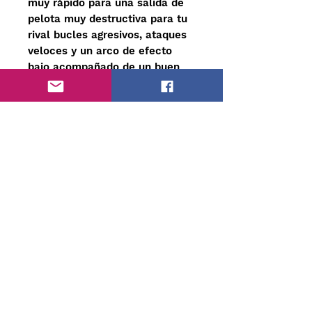
muy rápido para una salida de
pelota muy destructiva para tu
rival bucles agresivos, ataques
veloces y un arco de efecto
bajo acompañado de un buen
control, sin dudas te
Sorprenderás de esta versión.
Chequea la Velocidad y el Tacto
del Madero aquí
https://www.alobeblades.com/matriz-de-
maderos
Warenkorb
Kontakt
Datenschutzbestimmungen