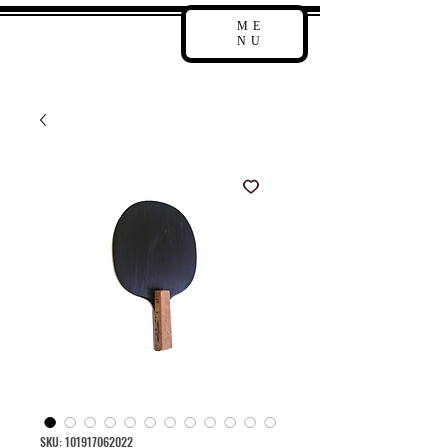
ME
NU
SKU: 101917062022