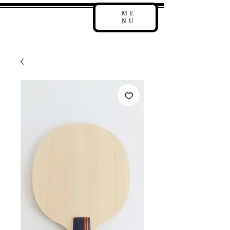
ME
NU