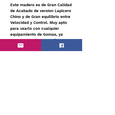
Este madero es de Gran Calidad
de Acabado de version Lapicero
Chino y de Gran equilibrio entre
Velocidad y Control. Muy apto
para usarlo con cualquier
equipamiento de Gomas, ya
sean gomas duras, medias o
Blandas inclusive con poros
Largo y Cortos gracias a su gran
Control.
Sin duda es Tu mejor Opción
para nivel inicial a nivel
intermedio en el Tenis de Mesa.
Cart