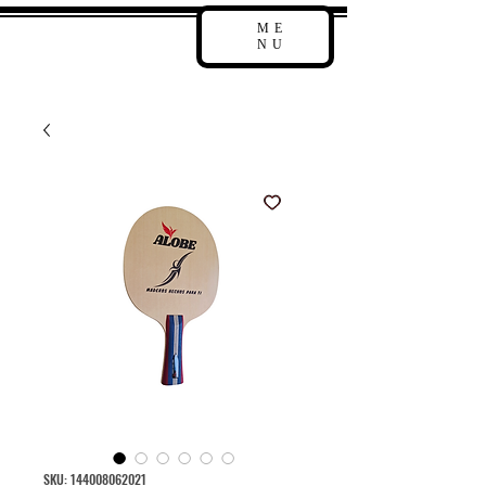
ME
NU
SKU: 144008062021